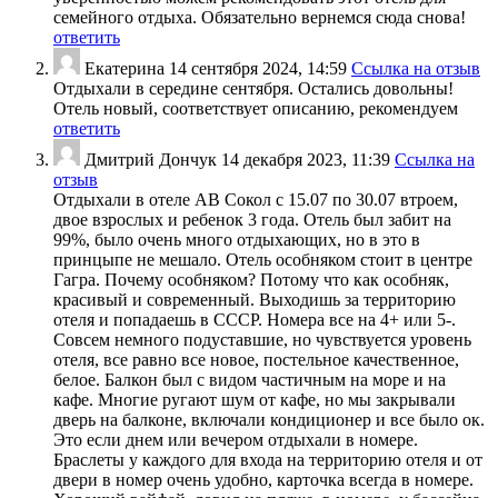
семейного отдыха. Обязательно вернемся сюда снова!
ответить
Екатерина
14 сентября 2024, 14:59
Ссылка на отзыв
Отдыхали в середине сентября. Остались довольны!
Отель новый, соответствует описанию, рекомендуем
ответить
Дмитрий Дончук
14 декабря 2023, 11:39
Ссылка на
отзыв
Отдыхали в отеле АВ Сокол с 15.07 по 30.07 втроем,
двое взрослых и ребенок 3 года. Отель был забит на
99%, было очень много отдыхающих, но в это в
принцыпе не мешало. Отель особняком стоит в центре
Гагра. Почему особняком? Потому что как особняк,
красивый и современный. Выходишь за территорию
отеля и попадаешь в СССР. Номера все на 4+ или 5-.
Совсем немного подуставшие, но чувствуется уровень
отеля, все равно все новое, постельное качественное,
белое. Балкон был с видом частичным на море и на
кафе. Многие ругают шум от кафе, но мы закрывали
дверь на балконе, включали кондиционер и все было ок.
Это если днем или вечером отдыхали в номере.
Браслеты у каждого для входа на территорию отеля и от
двери в номер очень удобно, карточка всегда в номере.