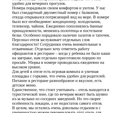
удобно для вечерних прогулок.
Номера порадовали своим комфортом и уютом. У нас
был стандартный двухместный номер с балконом,
откуда открывался потрясающий вид на море. В номере
было все необходимое: кондиционер, холодильник,
телевизор, чайник. Ежедневно пополнялись банные
принадлежности, менялись полотенца и постельное
белье. Особенно порадовало наличие халатов и тапочек.
Персонал отеля заслуживает отдельных слов
благодарности! Сотрудники очень внимательные и
отзывчивые. Отдельно хочу отметить работу
официантов в ресторане – когда у ребенка не было каши
на завтраке, нам отдельно приготовили порцию по
просьбе. Уборка в номере проводилась ежедневно на
высоком уровне.
Для детей в отеле есть игровая комната и уличная
площадка с горками, что очень удобно для родителей.
Питание в ресторане разнообразное и вкусное, есть
детское меню.
Единственное, что стоит учитывать – отель находится в
туристической зоне, где по вечерам может быть шумно
из-за музыки из соседних заведений. Но это скорее
особенность локации, а не недостаток самого отеля.
В целом, мы остались очень довольны отдыхом и с
уверенностью можем рекомендовать этот отель для