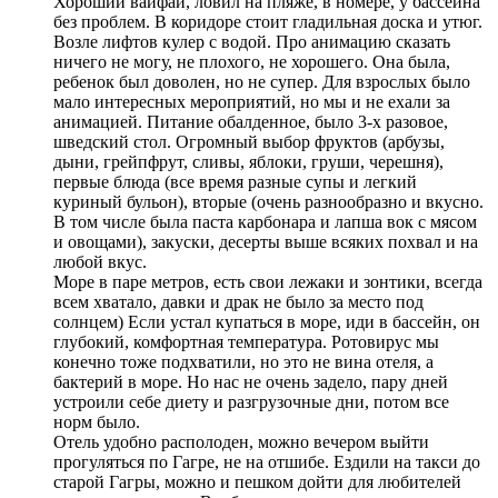
Хороший вайфай, ловил на пляже, в номере, у бассейна
без проблем. В коридоре стоит гладильная доска и утюг.
Возле лифтов кулер с водой. Про анимацию сказать
ничего не могу, не плохого, не хорошего. Она была,
ребенок был доволен, но не супер. Для взрослых было
мало интересных мероприятий, но мы и не ехали за
анимацией. Питание обалденное, было 3-х разовое,
шведский стол. Огромный выбор фруктов (арбузы,
дыни, грейпфрут, сливы, яблоки, груши, черешня),
первые блюда (все время разные супы и легкий
куриный бульон), вторые (очень разнообразно и вкусно.
В том числе была паста карбонара и лапша вок с мясом
и овощами), закуски, десерты выше всяких похвал и на
любой вкус.
Море в паре метров, есть свои лежаки и зонтики, всегда
всем хватало, давки и драк не было за место под
солнцем) Если устал купаться в море, иди в бассейн, он
глубокий, комфортная температура. Ротовирус мы
конечно тоже подхватили, но это не вина отеля, а
бактерий в море. Но нас не очень задело, пару дней
устроили себе диету и разгрузочные дни, потом все
норм было.
Отель удобно располоден, можно вечером выйти
прогуляться по Гагре, не на отшибе. Ездили на такси до
старой Гагры, можно и пешком дойти для любителей