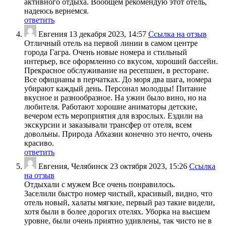
активного отдыха. Вообщем рекомендую этот отель,
надеюсь вернемся.
ответить
Евгения
13 декабря 2023, 14:57
Ссылка на отзыв
Отличный отель на первой линии в самом центре
города Гагра. Очень новые номера и стильный
интерьер, все оформленно со вкусом, хороший бассейн.
Прекрасное обслуживание на ресепшен, в ресторане.
Все официаны в перчатках. До моря два шага, номера
убирают каждый день. Персонал молодцы! Питание
вкусное и разнообразное. На ужин было вино, но на
любителя. Работают хорошие аниматоры детские,
вечером есть мероприятия для взрослых. Ездили на
экскурсии и заказывали трансфер от отеля, всем
довольны. Природа Абхазии конечно это нечто, очень
красиво.
ответить
Евгения, Челябинск
23 октября 2023, 15:26
Ссылка
на отзыв
Отдыхали с мужем Все очень понравилось.
Заселили быстро номер чистый, красивый, видно, что
отель новый, халаты мягкие, первый раз такие видели,
хотя были в более дорогих отелях. Уборка на высшем
уровне, были очень приятно удивлены, так чисто не в